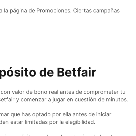
iza la página de Promociones. Ciertas campañas
pósito de Betfair
s con valor de bono real antes de comprometer tu
tfair y comenzar a jugar en cuestión de minutos.
mar que has optado por ella antes de iniciar
 estar limitadas por la elegibilidad.