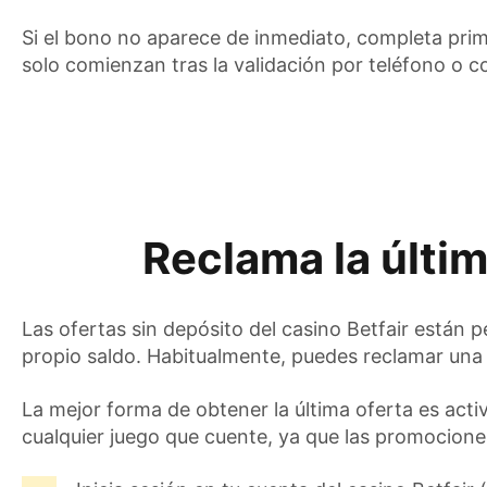
Si el bono no aparece de inmediato, completa prim
solo comienzan tras la validación por teléfono o c
Reclama la últim
Las ofertas sin depósito del casino Betfair están
propio saldo. Habitualmente, puedes reclamar una
La mejor forma de obtener la última oferta es acti
cualquier juego que cuente, ya que las promociones