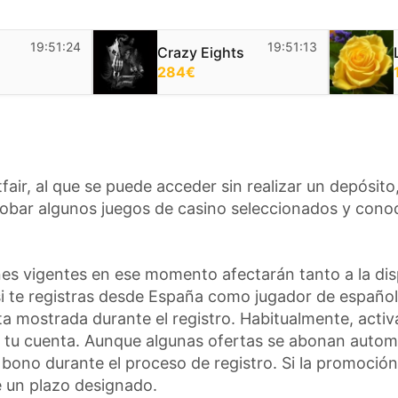
19:51:24
19:51:13
Crazy Eights
284€
air, al que se puede acceder sin realizar un depósi
probar algunos juegos de casino seleccionados y conoc
nes vigentes en ese momento afectarán tanto a la dis
 si te registras desde España como jugador de español
erta mostrada durante el registro. Habitualmente, acti
e tu cuenta. Aunque algunas ofertas se abonan automá
 bono durante el proceso de registro. Si la promoción
e un plazo designado.