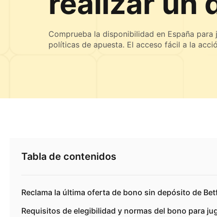
realizar un 
Comprueba la disponibilidad en España para ju
políticas de apuesta. El acceso fácil a la ac
Tabla de contenidos
Reclama la última oferta de bono sin depósito de Betf
Requisitos de elegibilidad y normas del bono para j