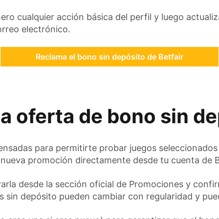
ero cualquier acción básica del perfil y luego actual
orreo electrónico.
Reclama el bono sin depósito de Betfair
a oferta de bono sin de
 pensadas para permitirte probar juegos seleccionado
 nueva promoción directamente desde tu cuenta de Be
varla desde la sección oficial de Promociones y confir
 sin depósito pueden cambiar con regularidad y pueden