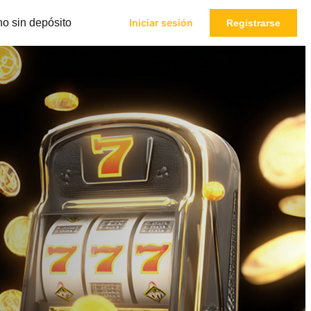
o sin depósito
Iniciar sesión
Registrarse